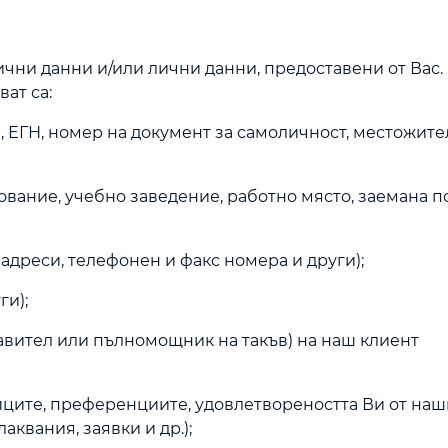
ични данни и/или лични данни, предоставени от Вас.
ат са:
, ЕГН, номер на документ за самоличност, местожите
азование, учебно заведение, работно място, заемана 
н адреси, телефонен и факс номера и други);
ги);
авител или пълномощник на такъв) на наш клиент
виците, преференциите, удовлетвореността Ви от на
аквания, заявки и др.);