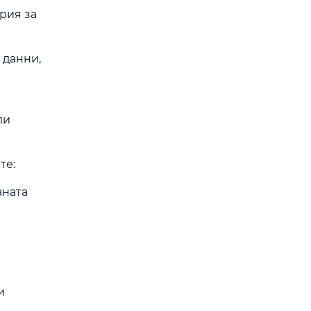
рия за
 данни,
ли
те:
аната
и