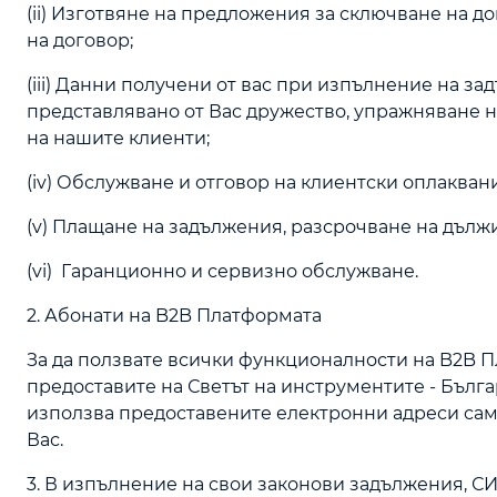
(ii) Изготвяне на предложения за сключване на 
на договор;
(iii) Данни получени от вас при изпълнение на з
представлявано от Вас дружество, упражняване н
на нашите клиенти;
(iv) Обслужване и отговор на клиентски оплаква
(v) Плащане на задължения, разсрочване на дълж
(vi) Гаранционно и сервизно обслужване.
2. Абонати на B2B Платформата
За да ползвате всички функционалности на B2B Пл
предоставите на Светът на инструментите - Бъл
използва предоставените електронни адреси сам
Вас.
3. В изпълнение на свои законови задължения, С