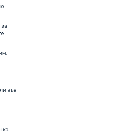
по
 за
те
им.
или във
чка.