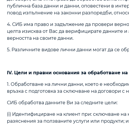
публична база данни и данни, оповестени в инте
повод изпълнение на законни разпоредби, относ
4. СИБ има право и задължение да провери вернос
целта изисква от Вас да верифицирате данните и 
верността на своите данни.
5. Различните видове лични данни могат да се о
IV. Цели и правни основания за обработване н
1. Обработване на лични данни, което е необходи
връзка с подготовка за сключване на договори с н
СИБ обработва данните Ви за следните цели:
(i) Идентифициране на клиент при: сключване на
разяснения за ползваните услуги или продукти; 