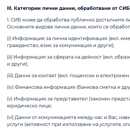
III. Категории лични данни, обработвани от СИБ
1. СИБ може да обработва публично достъпните л
Основните видове лични данни, които се обработв
(i) Информация за лична идентификация (вкл. име
гражданство, език за комуникация и други);
(ii) Информация за сферата на дейност (вкл. обр
и други);
(iii) Данни за контакт (вкл. пощенски и електроне
(iv) Финансова информация (банкова сметка и дру
(v) Информация за представител (законен предст
юридическо лице;
(vi) Данни от комуникацията между нас и Вас, на
услуги (активност при използване на услугите, опл