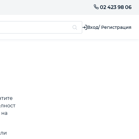
02 423 98 06
Вход/ Регистрация
нтите
елност
 на
или