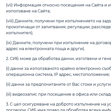
(vii) Информация относно посещения на Сайта и 
използване на Сайта;
(viii) Данните, получени при изпълнението на зад
произтичащи от запитвания, регулации, разследва
изпълнител);
(ix) Данните, получени при изпълнение на догово
адрес на електронната поща и други).
2. СИБ може да обработва данни, изготвени и ген
(i) данни за използваното крайно електронно съо
операционна система, IP адрес, местоположение;
(ii) данни за предпочитаните от Вас стоки и услуги
(iii) видеозапис при посещение в офиса или склад
3. С цел осигуряване на доброто изпълнение на 
договори, СИБ има право да обработва всяка инфо