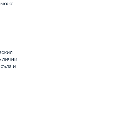
и може
вския
е лични
исъла и