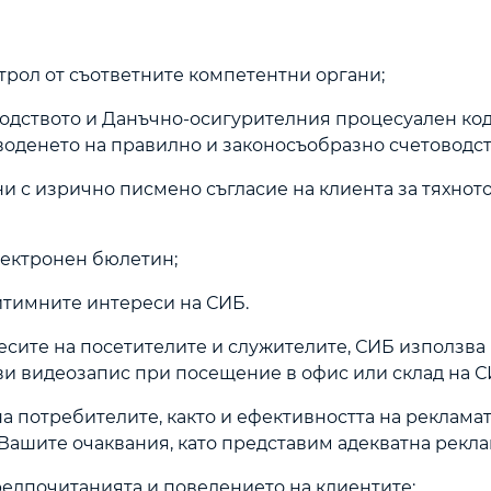
нтрол от съответните компетентни органи;
товодството и Данъчно-осигурителния процесуален ко
 воденето на правилно и законосъобразно счетоводст
и с изрично писмено съгласие на клиента за тяхнот
електронен бюлетин;
итимните интереси на СИБ.
ересите на посетителите и служителите, СИБ използва
ви видеозапис при посещение в офис или склад на С
на потребителите, както и ефективността на рекламат
 Вашите очаквания, като представим адекватна рекла
 предпочитанията и поведението на клиентите;