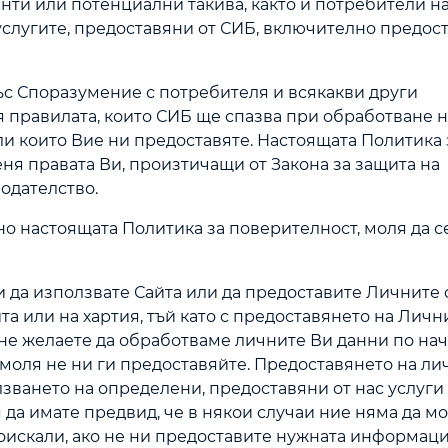
нти или потенциални такива, както и потребители н
с услугите, предоставяни от СИБ, включително предос
ъс Споразумение с потребителя и всякакви други
я правилата, които СИБ ще спазва при обработване 
или които Вие ни предоставяте. Настоящата Политика 
еня правата Ви, произтичащи от Закона за защита на
одателство.
о настоящата Политика за поверителност, моля да с
 да използвате Сайта или да предоставите Личните 
та или на хартия, тъй като с предоставянето на Личн
 не желаете да обработваме личните Ви данни по нач
 моля не ни ги предоставяйте. Предоставянето на ли
лзването на определени, предоставяни от нас услуги
я да имате предвид, че в някои случаи ние няма да м
поискали, ако не ни предоставите нужната информац