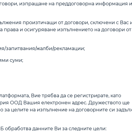
договори, изпращане на преддоговорна информация и
адължения произтичащи от договори, сключени с Вас 
а права и осигуряване изпълнението на договори от
ния/запитвания/жалби/рекламации;
ими суми;
атформата, Вие трябва да се регистрирате, като
гария ООД Вашия електронен адрес. Дружеството ще
о за целите на изпълнение на договорните си задъл
ИБ обработва данните Ви за следните цели: