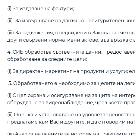
(i) За издаване на фактури;
(ii) За извършване на данъчно – осигурителен ко
(iii) За задължения, предвидени в Закона за сче
други свързани нормативни актове, във връзка с
4. СИБ обработва съответните данни, предоставен
обработване за следните цели:
(i) За директен маркетинг на продукти и услуги; 
5. Обработването е необходимо за целите на лег
(i) С цел охрана и осигуряване на защита на инт
оборудване за видеонаблюдение, чрез което пра
(ii) Оценка и установяване на удовлетвореността 
предлагаме към Вас и другите, и да отговорим на
(iii) Aнализ на данните за история на покупките,