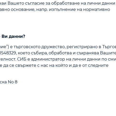
учаи Вашето съгласие за обработване на лични данн
правно основание, напр. изпълнение на нормативно
е Ви данни?
ие”) е търговското дружество, регистрирано в Търго
1548329, което събира, обработва и съхранява Вашит
телност. СИБ е администратор на лични данни по см
 да се свържете с нас на който и да е от следните
ска No 8