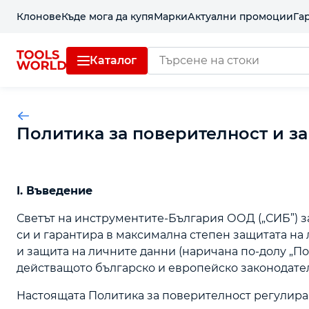
Клонове
Къде мога да купя
Марки
Актуални промоции
Га
Каталог
Политика за поверителност и з
I. Въведение
Светът на инструментите-България ООД („СИБ”) 
си и гарантира в максимална степен защитата на
и защита на личните данни (наричана по-долу „По
действащото българско и европейско законодател
Настоящата Политика за поверителност регулира