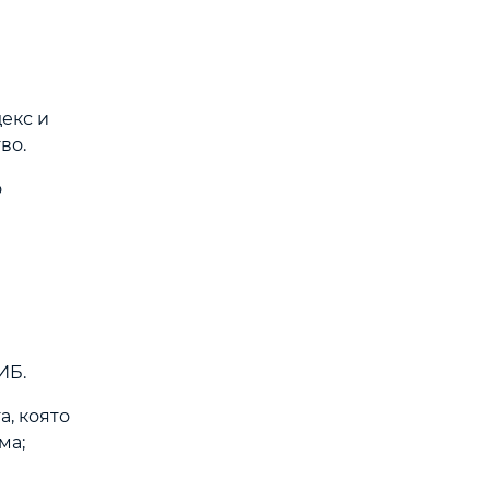
декс и
во.
о
ИБ.
а, която
ма;