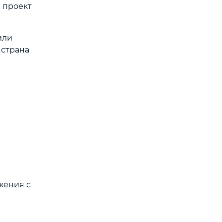
 проект
или
 страна
жения с