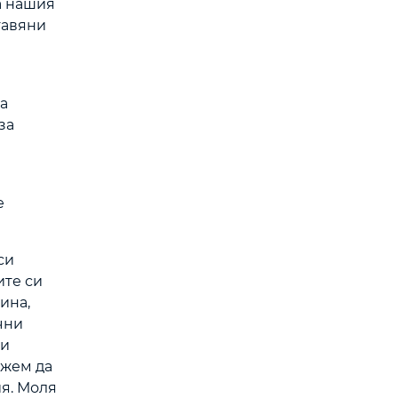
а нашия
тавяни
на
за
е
си
ите си
ина,
чни
 и
ожем да
ия. Моля