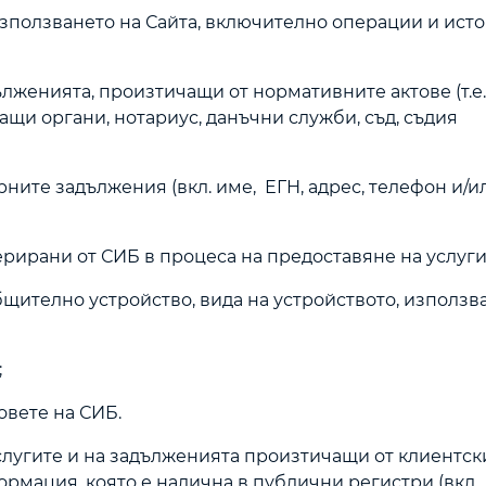
използването на Сайта, включително операции и исто
ълженията, произтичащи от нормативните актове (т.е.
щи органи, нотариус, данъчни служби, съд, съдия
рните задължения (вкл. име, ЕГН, адрес, телефон и/и
ерирани от СИБ в процеса на предоставяне на услуги
бщително устройство, вида на устройството, използв
;
овете на СИБ.
услугите и на задълженията произтичащи от клиентск
рмация, която е налична в публични регистри (вкл.