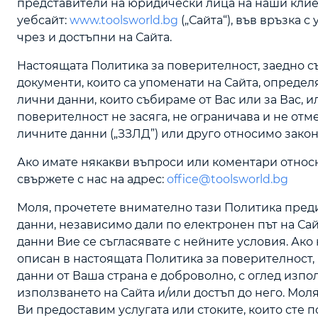
представители на юридически лица на наши клие
уебсайт:
www.toolsworld.bg
(„Сайта“), във връзка 
чрез и достъпни на Сайта.
Настоящата Политика за поверителност, заедно с
документи, които са упоменати на Сайта, определ
лични данни, които събираме от Вас или за Вас, 
поверителност не засяга, не ограничава и не отм
личните данни („ЗЗЛД”) или друго относимо закон
Ако имате някакви въпроси или коментари относн
свържете с нас на адрес:
office@toolsworld.bg
Моля, прочетете внимателно тази Политика преди
данни, независимо дали по електронен път на Сай
данни Вие се съгласявате с нейните условия. Ако
описан в настоящата Политика за поверителност,
данни от Ваша страна е доброволно, с оглед изпо
използването на Сайта и/или достъп до него. Мол
Ви предоставим услугата или стоките, които сте 