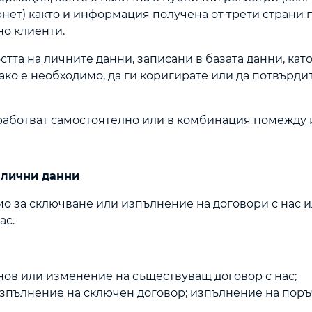
рнет) както и информация получена от трети страни 
но клиенти.
тта на личните данни, записани в базата данни, като
ако е необходимо, да ги коригирате или да потвърди
бработват самостоятелно или в комбинация помежду 
а лични данни
мо за сключване или изпълнение на договори с нас 
ас.
 нов или изменение на съществуващ договор с нас;
изпълнение на сключен договор; изпълнение на поръ